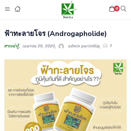
0
Login
Register
ฟ้าทะลายโจร (Androgapholide)
Enter your username and password to login.
1
สาระน่ารู้
เมษายน 29, 2020
admin parinthip
Lost password?
Or login with
continue with
facebook