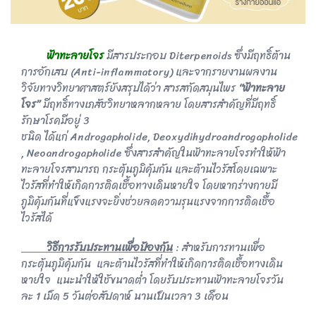
ฟ้าทะลายโจร
มีสารประกอบ Diterpenoids ซึ่งมีฤทธิ์ต้าน
การอักเสบ (Anti-inflammatory) และจากรายงานผลงาน
วิจัยทางวิทยาศาสตร์ยังสรุปได้ว่า สารสกัดสมุนไพร
“ฟ้าทะลาย
โจร”
มีฤทธิ์ทางเภสัชวิทยาหลากหลาย โดยสารสำคัญที่มีฤทธิ์
รักษาโรคมีอยู่ 3
ชนิด ได้แก่ Androgapholide, Deoxydihydroandrogapholide
, Neoandrogapholide ซึ่งสารสำคัญในฟ้าทะลายโจรทำให้ฟ้า
ทะลายโจรสามารถ กระตุ้นภูมิคุ้มกัน และต้านไวรัสโดยเฉพาะ
ไวรัสที่ทำให้เกิดการติดเชื้อทางเดินหายใจ โดยหากร่างกายมี
ภูมิคุ้มกันที่แข็งแรงจะยิ่งช่วยลดความรุนแรงจากการติดเชื้อ
ไวรัสได้
วิธีการรับประทานเพื่อป้องกัน
: สำหรับการทานเพื่อ
กระตุ้นภูมิคุ้มกัน และต้านไวรัสที่ทำให้เกิดการติดเชื้อทางเดิน
หายใจ แนะนำให้ใช้ขนาดต่ำ โดยรับประทานฟ้าทะลายโจรวัน
ละ 1 เม็ด 5 วันต่อสัปดาห์ นานเป็นเวลา 3 เดือน