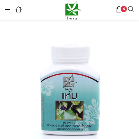
0
Login
Register
Enter your username and password to login.
Lost password?
Or login with
continue with
facebook